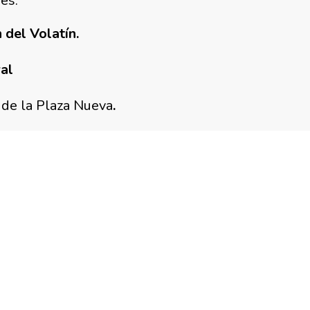
es.
 del Volat
í
n.
ral
 de la Plaza Nueva
.